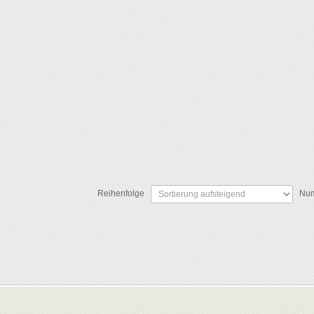
SC
Reihenfolge
Num