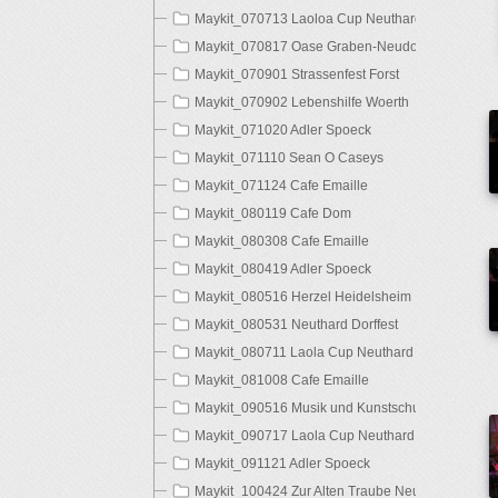
Maykit_070713 Laoloa Cup Neuthard
Maykit_070817 Oase Graben-Neudorf
Maykit_070901 Strassenfest Forst
Maykit_070902 Lebenshilfe Woerth
Maykit_071020 Adler Spoeck
Maykit_071110 Sean O Caseys
Maykit_071124 Cafe Emaille
Maykit_080119 Cafe Dom
Maykit_080308 Cafe Emaille
Maykit_080419 Adler Spoeck
Maykit_080516 Herzel Heidelsheim
Maykit_080531 Neuthard Dorffest
Maykit_080711 Laola Cup Neuthard
Maykit_081008 Cafe Emaille
Maykit_090516 Musik und Kunstschule Bruchsal
Maykit_090717 Laola Cup Neuthard
Maykit_091121 Adler Spoeck
Maykit_100424 Zur Alten Traube Neuthard