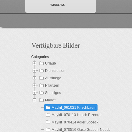
WINDOWS
Verfügbare
Bilder
Categories
Urlaub
Dienstreisen
Ausfluege
Pflanzen
Sonstiges
Maykit
Maykit_061021 Kirschbaum
Maykit_070113 Hirsch Etzenrot
Maykit_070414 Adler Spoeck
Maykit_070516 Oase Graben-Neudorf