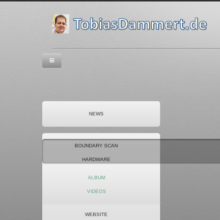
NEWS
BOUNDARY SCAN
HARDWARE
FOTOGRAFIE
ALBUM
OFFICE 2010
VIDEOS
SOFTWARE
WEBSITE